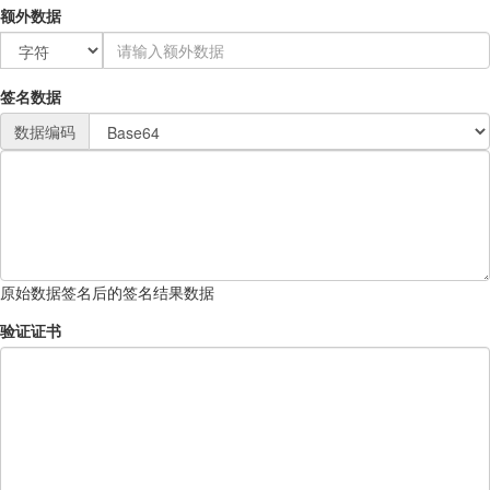
额外数据
签名数据
数据编码
原始数据签名后的签名结果数据
验证证书