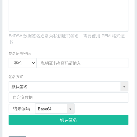
EdDSA 数据签名通常为私钥证书签名，需要使用 PEM 格式证
书
签名证书密码
签名方式
默认签名
结果编码
Base64
确认签名