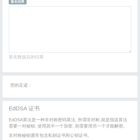
签名结果
签名数据后的结果
您的足迹：
EdDSA 证书
EdDSA算法是一种非对称密码算法, 所谓非对称,就是指该算法
需要一对秘钥, 使用其中一个加密, 则需要用另一个才能解密。
非对称秘钥通常包含私钥证书和公钥证书。