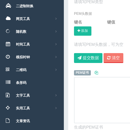
请填写PEM类型
二进制转换
PEM头数据
网页工具
键名
键值
添加
随机数
请填写PEM头数据，可为空
时间工具
模拟时钟
提交数据
清空
二维码
PEM证书
条形码
文字工具
实用工具
文章资讯
生成的PEM证书